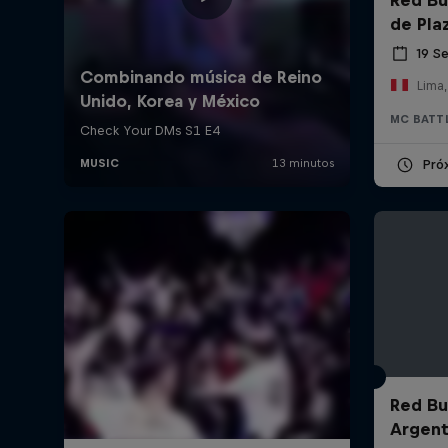
de Pla
19 S
Lima,
MC BATT
Pró
Red Bul
Argent