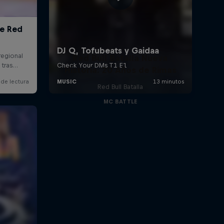
Red Bull Batalla Nueva
Historia: 20 Años de Rimas
Red Bull Batalla
MC BATTLE