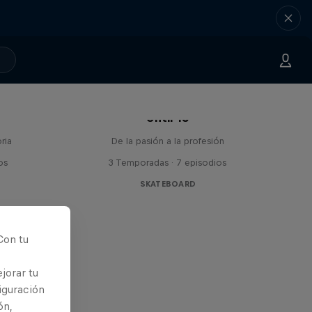
Until 18
ria
De la pasión a la profesión
os
3 Temporadas · 7 episodios
SKATEBOARD
Con tu
jorar tu
iguración
ón,