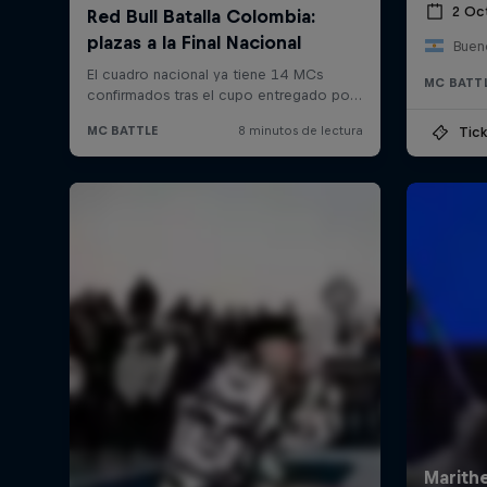
2 Oc
Bueno
MC BATT
Tick