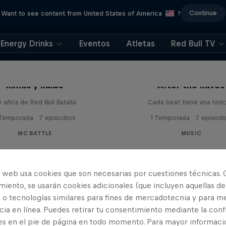
Continue
Want to see content from United States of America
?
Energy Drinks
Eventos
Atletas
Red Bull TV
Rimas y Ruido
After the Raves
 años de Red Bull Batalla
Cada beat tiene una histo
 Temporada · 7 episodios
1 Temporada · 7 episodi
MC BATTLE
MUSIC
o web usa cookies que son necesarias por cuestiones técnicas. 
iento, se usarán cookies adicionales (que incluyen aquellas de
 o tecnologías similares para fines de mercadotecnia y para me
ia en línea. Puedes retirar tu consentimiento mediante la conf
es en el pie de página en todo momento. Para mayor informaci