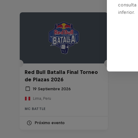
consulta
inferior.
Red Bull Batalla Final Torneo
de Plazas 2026
19 Septiembre 2026
Lima, Peru
MC BATTLE
Próximo evento