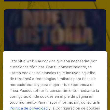
Este sitio web usa cookies que son necesarias por
cuestiones técnicas. Con tu consentimiento, se
usarán cookies adicionales (que incluyen aquellas
de terceros) o tecnologías similares para fines de
mercadotecnia y para mejorar tu experiencia en
línea. Puedes retirar tu consentimiento mediante la
configuración de cookies en el pie de página en
todo momento. Para mayor información, consulta la
Política de privacidad
y la Configuración de cookies