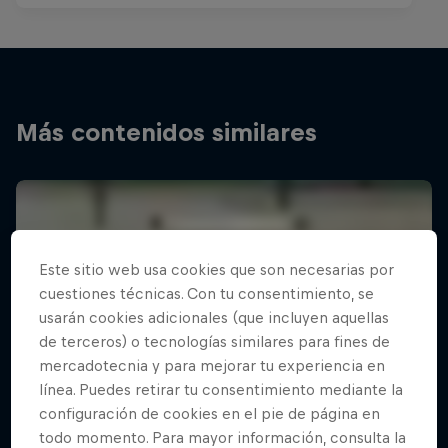
Más contenidos similares
Este sitio web usa cookies que son necesarias por
cuestiones técnicas. Con tu consentimiento, se
usarán cookies adicionales (que incluyen aquellas
de terceros) o tecnologías similares para fines de
mercadotecnia y para mejorar tu experiencia en
línea. Puedes retirar tu consentimiento mediante la
configuración de cookies en el pie de página en
todo momento. Para mayor información, consulta la