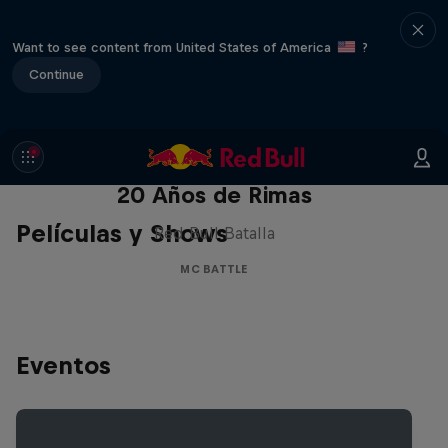
Want to see content from United States of America
?
Continue
Red Bull Batalla Nueva Historia:
20 Años de Rimas
Películas y Shows
Red Bull Batalla
MC BATTLE
Eventos