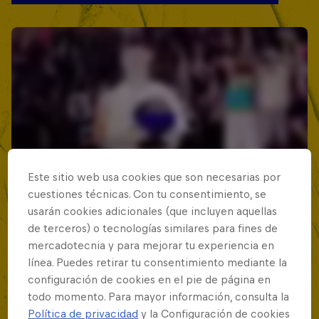
Este sitio web usa cookies que son necesarias por
cuestiones técnicas. Con tu consentimiento, se
usarán cookies adicionales (que incluyen aquellas
de terceros) o tecnologías similares para fines de
mercadotecnia y para mejorar tu experiencia en
línea. Puedes retirar tu consentimiento mediante la
configuración de cookies en el pie de página en
todo momento. Para mayor información, consulta la
Política de privacidad
y la Configuración de cookies