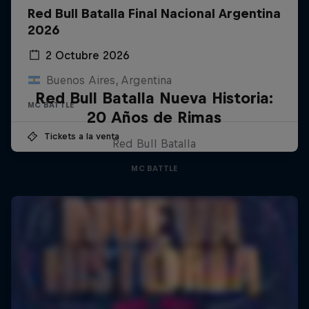
Red Bull Batalla Final Nacional Argentina
2026
2 Octubre 2026
Buenos Aires, Argentina
Red Bull Batalla Nueva Historia:
MC BATTLE
20 Años de Rimas
Tickets a la venta
Red Bull Batalla
MC BATTLE