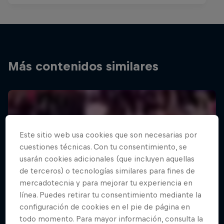
Más contenidos similares
Este sitio web usa cookies que son necesarias por
cuestiones técnicas. Con tu consentimiento, se
usarán cookies adicionales (que incluyen aquellas
de terceros) o tecnologías similares para fines de
mercadotecnia y para mejorar tu experiencia en
línea. Puedes retirar tu consentimiento mediante la
configuración de cookies en el pie de página en
todo momento. Para mayor información, consulta la