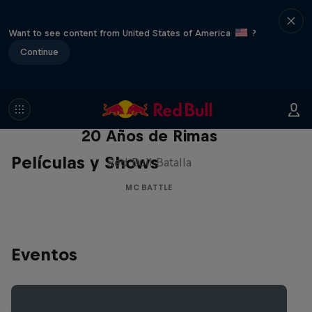
Want to see content from United States of America
?
Continue
Red Bull Batalla Nueva Historia:
20 Años de Rimas
Películas y Shows
Red Bull Batalla
MC BATTLE
Eventos