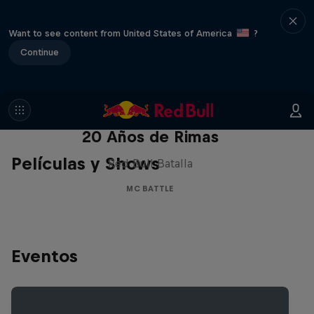
Want to see content from United States of America
?
Continue
Red Bull Batalla Nueva Historia:
20 Años de Rimas
Películas y Shows
Red Bull Batalla
MC BATTLE
Eventos