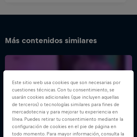
Más contenidos similares
Este sitio web usa cookies que son necesarias por
cuestiones técnicas. Con tu consentimiento, se
usarán cookies adicionales (que incluyen aquellas
de terceros) o tecnologías similares para fines de
mercadotecnia y para mejorar tu experiencia en
línea. Puedes retirar tu consentimiento mediante la
configuración de cookies en el pie de página en
todo momento. Para mayor información, consulta la