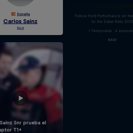
Journey to Daka
Follow Ford Performance on the
to the Dakar Rally 202
1 Temporada · 4 episodi
RAID