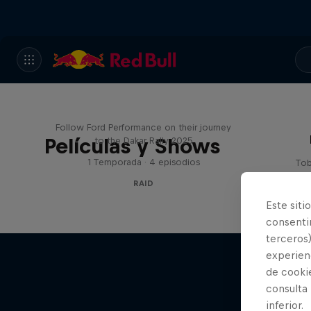
Journey to Dakar
Follow Ford Performance on their journey
Películas y Shows
to the Dakar Rally 2025
1 Temporada · 4 episodios
Tob
RAID
Este siti
consentim
terceros)
experienc
de cooki
consulta
inferior.