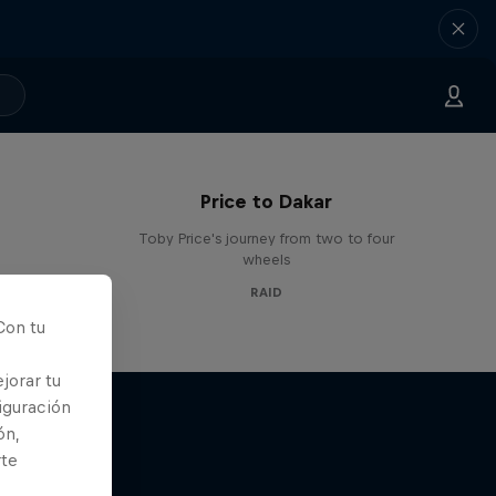
Price to Dakar
Toby Price's journey from two to four
wheels
RAID
Con tu
jorar tu
iguración
ón,
rte