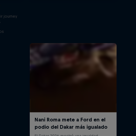
r
ir journey
5
os