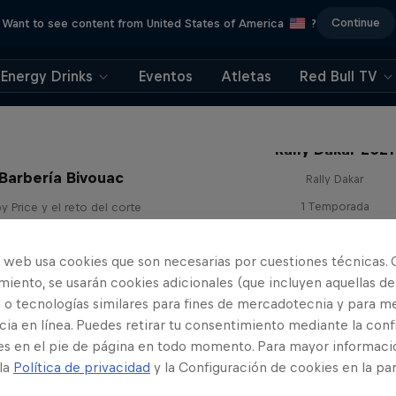
Continue
Want to see content from United States of America
?
Energy Drinks
Eventos
Atletas
Red Bull TV
Rally Dakar 2021
Barbería Bivouac
Rally Dakar
1 Temporada
y Price y el reto del corte
RAID
RAID
o web usa cookies que son necesarias por cuestiones técnicas. 
iento, se usarán cookies adicionales (que incluyen aquellas de
 o tecnologías similares para fines de mercadotecnia y para me
ia en línea. Puedes retirar tu consentimiento mediante la conf
es en el pie de página en todo momento. Para mayor informaci
 la
Política de privacidad
y la Configuración de cookies en la pa