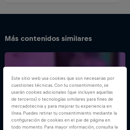
Más contenidos similares
Este sitio web usa cookies que son necesarias por
cuestiones técnicas. Con tu consentimiento, se
usarán cookies adicionales (que incluyen aquellas
de terceros) o tecnologías similares para fines de
mercadotecnia y para mejorar tu experiencia en
línea. Puedes retirar tu consentimiento mediante la
configuración de cookies en el pie de página en
todo momento. Para mayor información, consulta la