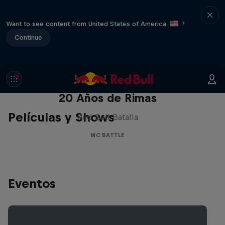
Want to see content from United States of America
?
Continue
Red Bull Batalla Nueva Historia:
20 Años de Rimas
Películas y Shows
Red Bull Batalla
MC BATTLE
Eventos