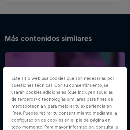
Más contenidos similares
Este sitio web usa cookies que son necesarias por
cuestiones técnicas. Con tu consentimiento, se
usarán cookies adicionales (que incluyen aquellas
de terceros) o tecnologías similares para fines de
mercadotecnia y para mejorar tu experiencia en
línea. Puedes retirar tu consentimiento mediante la
configuración de cookies en el pie de página en
todo momento. Para mayor información, consulta la