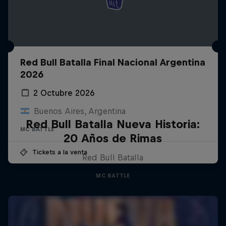
Red Bull Batalla Final Nacional Argentina
2026
2 Octubre 2026
Buenos Aires, Argentina
Red Bull Batalla Nueva Historia:
MC BATTLE
20 Años de Rimas
Tickets a la venta
Red Bull Batalla
MC BATTLE