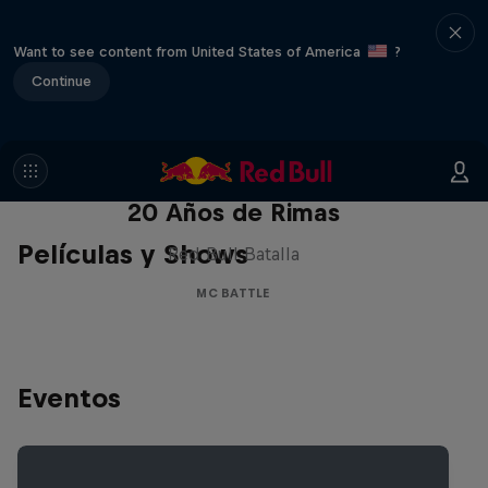
Want to see content from United States of America
?
Continue
Red Bull Batalla Nueva Historia:
20 Años de Rimas
Películas y Shows
Red Bull Batalla
MC BATTLE
Eventos