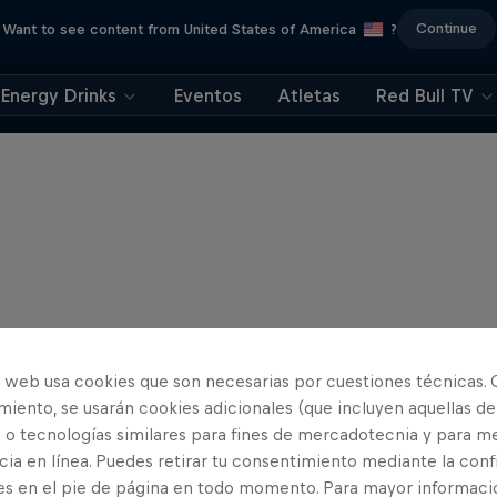
Continue
Want to see content from United States of America
?
Energy Drinks
Eventos
Atletas
Red Bull TV
o web usa cookies que son necesarias por cuestiones técnicas. 
iento, se usarán cookies adicionales (que incluyen aquellas de
 o tecnologías similares para fines de mercadotecnia y para me
ia en línea. Puedes retirar tu consentimiento mediante la conf
es en el pie de página en todo momento. Para mayor informaci