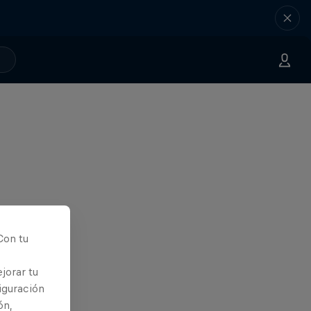
Con tu
jorar tu
iguración
ón,