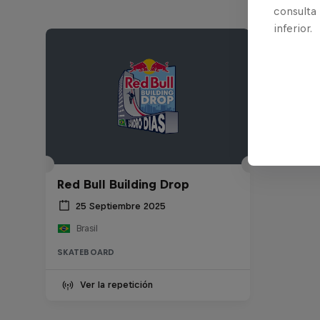
consulta
inferior.
Red Bull Building Drop
25 Septiembre 2025
Brasil
SKATEBOARD
Ver la repetición