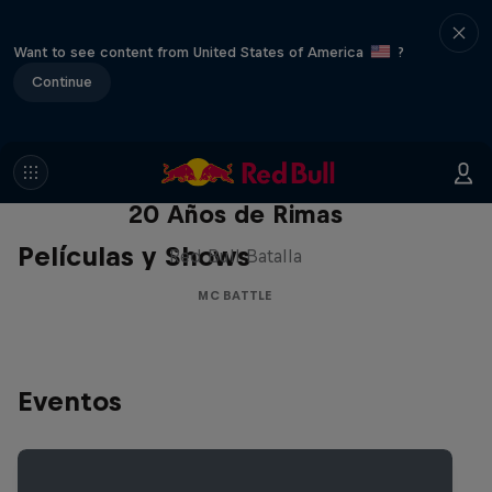
Want to see content from United States of America
?
Continue
Red Bull Batalla Nueva Historia:
20 Años de Rimas
Películas y Shows
Red Bull Batalla
MC BATTLE
Eventos