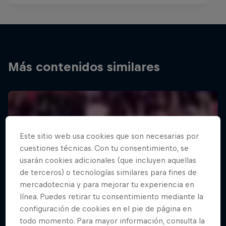
Más contenidos similares
Este sitio web usa cookies que son necesarias por
cuestiones técnicas. Con tu consentimiento, se
usarán cookies adicionales (que incluyen aquellas
de terceros) o tecnologías similares para fines de
mercadotecnia y para mejorar tu experiencia en
línea. Puedes retirar tu consentimiento mediante la
configuración de cookies en el pie de página en
todo momento. Para mayor información, consulta la