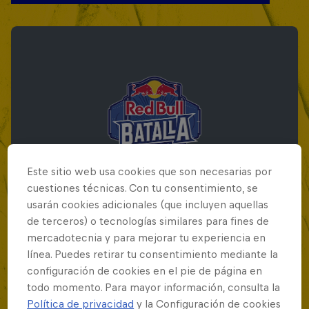
Este sitio web usa cookies que son necesarias por
cuestiones técnicas. Con tu consentimiento, se
usarán cookies adicionales (que incluyen aquellas
de terceros) o tecnologías similares para fines de
mercadotecnia y para mejorar tu experiencia en
Red Bull Batalla Final Torneo de Plazas
línea. Puedes retirar tu consentimiento mediante la
2026
configuración de cookies en el pie de página en
todo momento. Para mayor información, consulta la
19 Septiembre 2026
Política de privacidad
y la Configuración de cookies