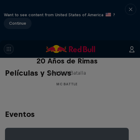
Want to see content from United States of America
?
Continue
Red Bull Batalla Nueva Historia:
20 Años de Rimas
Películas y Shows
Red Bull Batalla
MC BATTLE
Eventos