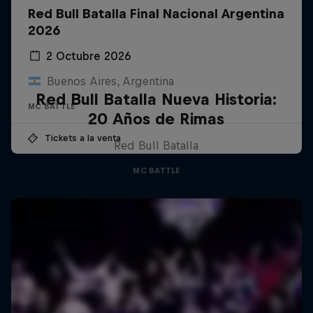
Red Bull Batalla Final Nacional Argentina
2026
2 Octubre 2026
Buenos Aires, Argentina
Red Bull Batalla Nueva Historia:
MC BATTLE
20 Años de Rimas
Tickets a la venta
Red Bull Batalla
MC BATTLE