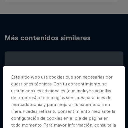
Más contenidos similares
Este sitio web usa cookies que son necesarias por
cuestiones técnicas. Con tu consentimiento, se
usarán cookies adicionales (que incluyen aquellas
de terceros) o tecnologías similares para fines de
mercadotecnia y para mejorar tu experiencia en
línea. Puedes retirar tu consentimiento mediante la
configuración de cookies en el pie de página en
todo momento. Para mayor información, consulta la