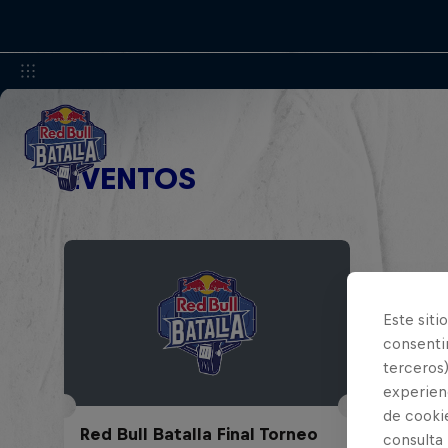
EVENTOS
Este siti
consentim
terceros)
experienc
de cooki
Red Bull Batalla Final Torneo
consulta