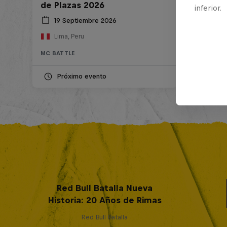
de Plazas 2026
inferior.
19 Septiembre 2026
Lima, Peru
MC BATTLE
Próximo evento
Red Bull Batalla Nueva
Historia: 20 Años de Rimas
Red Bull Batalla