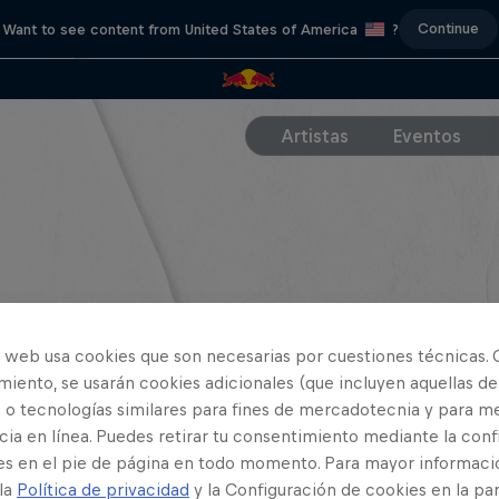
Continue
Want to see content from United States of America
?
Artistas
Eventos
o web usa cookies que son necesarias por cuestiones técnicas. 
iento, se usarán cookies adicionales (que incluyen aquellas de
 o tecnologías similares para fines de mercadotecnia y para me
ia en línea. Puedes retirar tu consentimiento mediante la conf
es en el pie de página en todo momento. Para mayor informaci
 la
Política de privacidad
y la Configuración de cookies en la pa