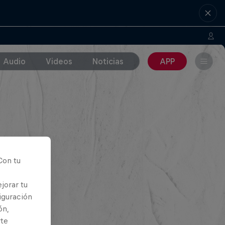
Audio
Videos
Noticias
APP
Con tu
jorar tu
iguración
ón,
rte