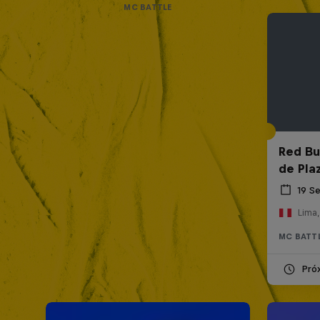
MC BATTLE
Red Bul
de Pla
19 S
Lima,
MC BATT
Pró