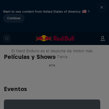
Want to see content from United States of America
?
Continue
Hard Enduro 2025: ¿La
temporada más difícil?
El Hard Enduro es el deporte de motor más
Películas y Shows
duro de la Tierra
MTB
Eventos