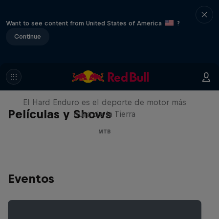
Want to see content from United States of America
?
Continue
Hard Enduro 2025: ¿La
temporada más difícil?
El Hard Enduro es el deporte de motor más
Películas y Shows
duro de la Tierra
MTB
Eventos