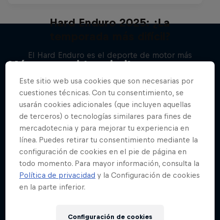
Hard Enduro 2025: ¿La
temporada más difícil?
El Hard Enduro es el deporte de motor más
Más contenidos similares
duro de la Tierra
Este sitio web usa cookies que son necesarias por
MTB
cuestiones técnicas. Con tu consentimiento, se
usarán cookies adicionales (que incluyen aquellas
de terceros) o tecnologías similares para fines de
mercadotecnia y para mejorar tu experiencia en
línea. Puedes retirar tu consentimiento mediante la
configuración de cookies en el pie de página en
todo momento. Para mayor información, consulta la
Política de privacidad
y la Configuración de cookies
en la parte inferior.
Configuración de cookies