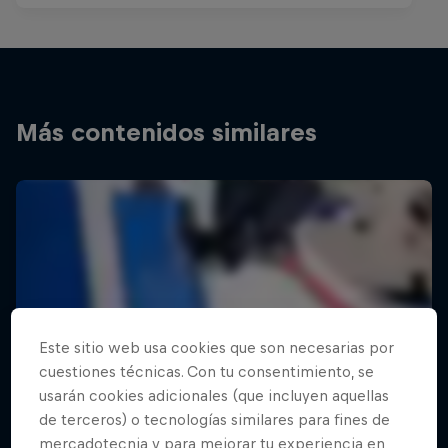
Más contenidos similares
Este sitio web usa cookies que son necesarias por
cuestiones técnicas. Con tu consentimiento, se
usarán cookies adicionales (que incluyen aquellas
de terceros) o tecnologías similares para fines de
mercadotecnia y para mejorar tu experiencia en