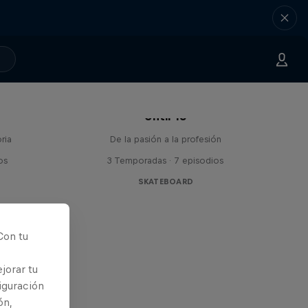
Until 18
ria
De la pasión a la profesión
os
3 Temporadas · 7 episodios
SKATEBOARD
Con tu
jorar tu
iguración
ón,