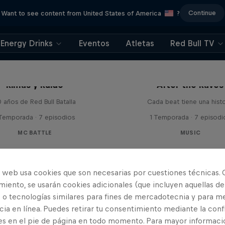
Continue
Want to see content from United States of America
?
Energy Drinks
Eventos
Atletas
Red Bull TV
Rimas y Ruido
After the Raves
 años de Red Bull Batalla
Cada beat tiene una histo
 Temporada · 7 episodios
1 Temporada · 7 episodi
MC BATTLE
MUSIC
o web usa cookies que son necesarias por cuestiones técnicas. 
iento, se usarán cookies adicionales (que incluyen aquellas de
 o tecnologías similares para fines de mercadotecnia y para me
ia en línea. Puedes retirar tu consentimiento mediante la conf
es en el pie de página en todo momento. Para mayor informaci