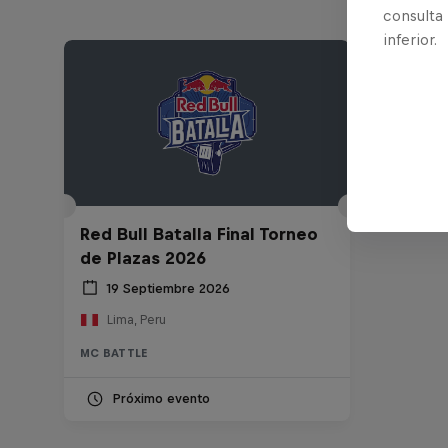
consulta
inferior.
Red Bull Batalla Final Torneo
de Plazas 2026
19 Septiembre 2026
Lima, Peru
MC BATTLE
Próximo evento