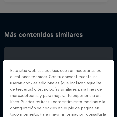
Más contenidos similares
Este sitio web usa cookies que son necesarias por
cuestiones técnicas. Con tu consentimiento, se
usarán cookies adicionales (que incluyen aquellas
de terceros) o tecnologías similares para fines de
mercadotecnia y para mejorar tu experiencia en
línea. Puedes retirar tu consentimiento mediante la
configuración de cookies en el pie de página en
todo momento. Para mayor información, consulta la