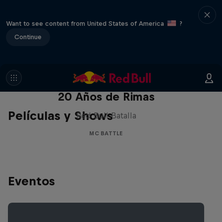
Want to see content from United States of America
?
Continue
Red Bull Batalla Nueva Historia:
20 Años de Rimas
Películas y Shows
Red Bull Batalla
MC BATTLE
Eventos