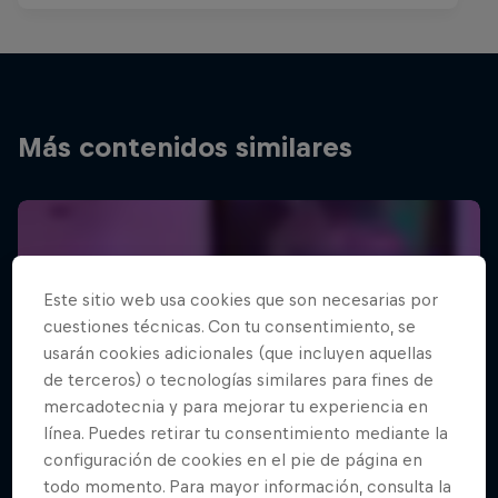
Más contenidos similares
Este sitio web usa cookies que son necesarias por
cuestiones técnicas. Con tu consentimiento, se
usarán cookies adicionales (que incluyen aquellas
de terceros) o tecnologías similares para fines de
mercadotecnia y para mejorar tu experiencia en
línea. Puedes retirar tu consentimiento mediante la
configuración de cookies en el pie de página en
todo momento. Para mayor información, consulta la