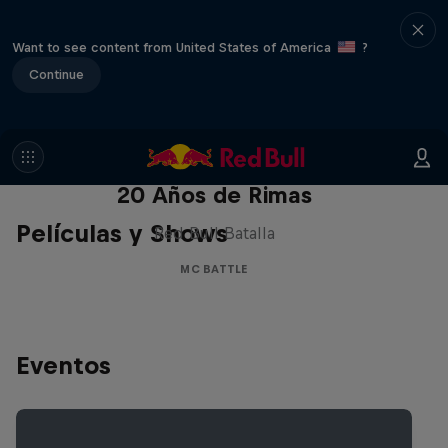
Want to see content from United States of America
?
Continue
Red Bull Batalla Nueva Historia:
20 Años de Rimas
Películas y Shows
Red Bull Batalla
MC BATTLE
Eventos