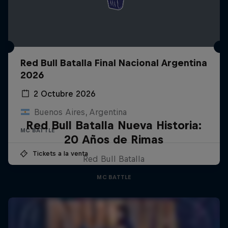
Red Bull Batalla Final Nacional Argentina
2026
2 Octubre 2026
Buenos Aires, Argentina
Red Bull Batalla Nueva Historia:
MC BATTLE
20 Años de Rimas
Tickets a la venta
Red Bull Batalla
MC BATTLE