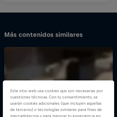
Más contenidos similares
Este sitio web usa cookies que son necesarias por
cuestiones técnicas. Con tu consentimiento, se
usarán cookies adicionales (que incluyen aquellas
de terceros) o tecnologías similares para fines de
mercadotecnia y para mejorar tu experiencia en