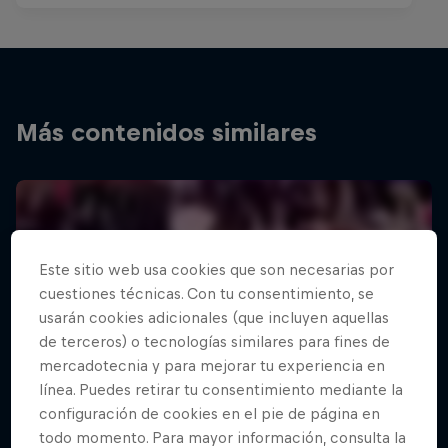
Más contenidos similares
Este sitio web usa cookies que son necesarias por
cuestiones técnicas. Con tu consentimiento, se
usarán cookies adicionales (que incluyen aquellas
de terceros) o tecnologías similares para fines de
mercadotecnia y para mejorar tu experiencia en
línea. Puedes retirar tu consentimiento mediante la
configuración de cookies en el pie de página en
todo momento. Para mayor información, consulta la