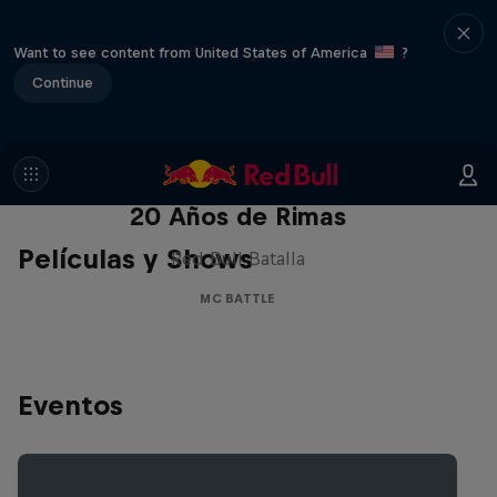
Want to see content from United States of America
?
Continue
Red Bull Batalla Nueva Historia:
20 Años de Rimas
Películas y Shows
Red Bull Batalla
MC BATTLE
Eventos