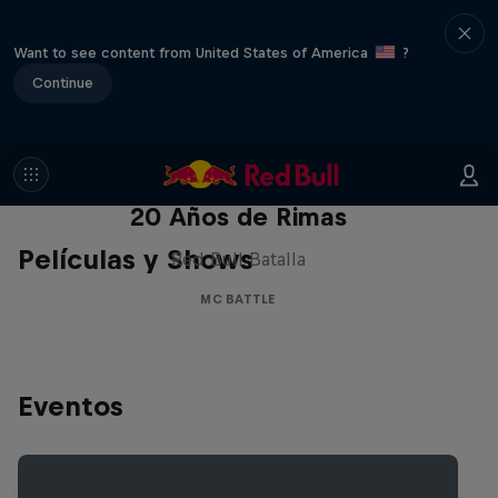
Want to see content from United States of America
?
Continue
Red Bull Batalla Nueva Historia:
20 Años de Rimas
Películas y Shows
Red Bull Batalla
MC BATTLE
Eventos