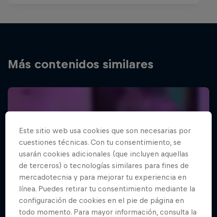
Más contenidos similares
Este sitio web usa cookies que son necesarias por
cuestiones técnicas. Con tu consentimiento, se
usarán cookies adicionales (que incluyen aquellas
de terceros) o tecnologías similares para fines de
mercadotecnia y para mejorar tu experiencia en
línea. Puedes retirar tu consentimiento mediante la
configuración de cookies en el pie de página en
todo momento. Para mayor información, consulta la