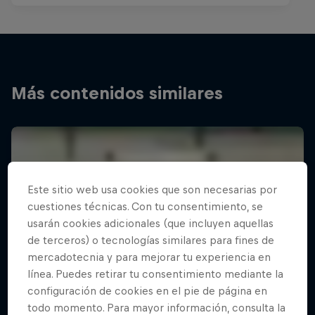
Más contenidos similares
Este sitio web usa cookies que son necesarias por
cuestiones técnicas. Con tu consentimiento, se
usarán cookies adicionales (que incluyen aquellas
de terceros) o tecnologías similares para fines de
mercadotecnia y para mejorar tu experiencia en
línea. Puedes retirar tu consentimiento mediante la
configuración de cookies en el pie de página en
todo momento. Para mayor información, consulta la