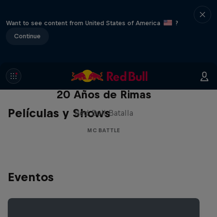
Want to see content from United States of America
?
Continue
Red Bull Batalla Nueva Historia:
20 Años de Rimas
Películas y Shows
Red Bull Batalla
MC BATTLE
Eventos