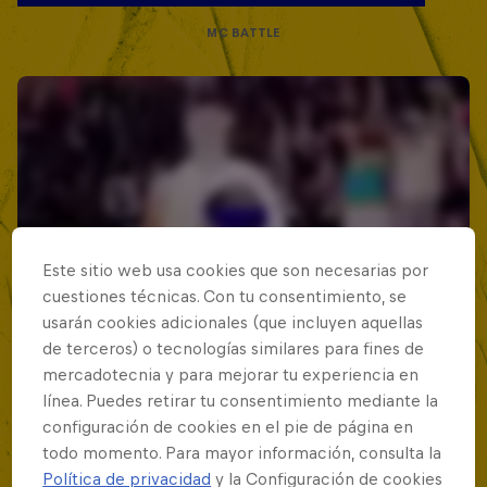
MC BATTLE
Este sitio web usa cookies que son necesarias por
cuestiones técnicas. Con tu consentimiento, se
usarán cookies adicionales (que incluyen aquellas
de terceros) o tecnologías similares para fines de
mercadotecnia y para mejorar tu experiencia en
línea. Puedes retirar tu consentimiento mediante la
configuración de cookies en el pie de página en
todo momento. Para mayor información, consulta la
Política de privacidad
y la Configuración de cookies