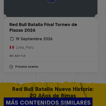
Red Bull Batalla Final Torneo de
Plazas 2026
19 Septiembre 2026
Lima, Peru
MC BATTLE
Próximo evento
Red Bull Batalla Nueva Historia:
20 Años de Rimas
MÁS CONTENIDOS SIMILARES
Red Bull Batalla