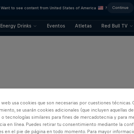
Continue
Want to see content from United States of America
?
Energy Drinks
Eventos
Atletas
Red Bull TV
o web usa cookies que son necesarias por cuestiones técnicas. 
iento, se usarán cookies adicionales (que incluyen aquellas de
 o tecnologías similares para fines de mercadotecnia y para me
ia en línea. Puedes retirar tu consentimiento mediante la conf
es en el pie de página en todo momento. Para mayor informaci