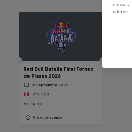
consulta
inferior.
Red Bull Batalla Final Torneo
de Plazas 2026
19 Septiembre 2026
Lima, Peru
MC BATTLE
Próximo evento