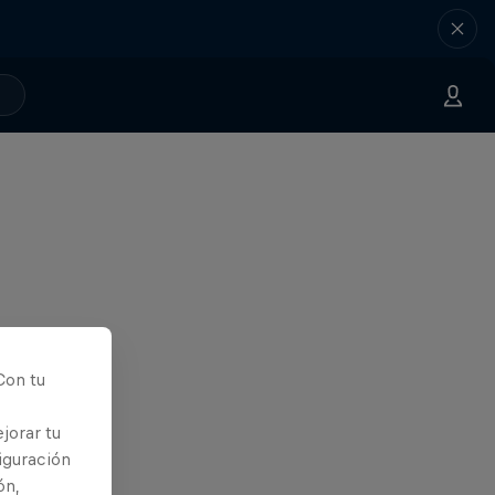
Con tu
jorar tu
iguración
ón,