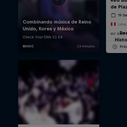
de Pla
19 S
Lima,
Re
MC BATT
Histo
Pró