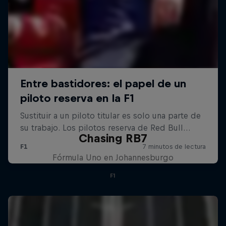
Chasing RB7
Fórmula Uno en Johannesburgo
F1