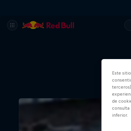
Este siti
consentim
terceros)
experienc
de cooki
consulta
inferior.