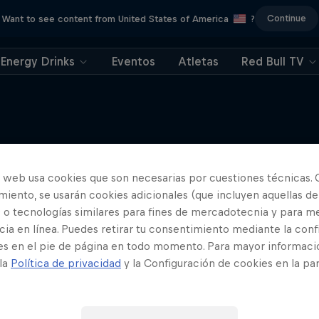
Continue
Want to see content from United States of America
?
Energy Drinks
Eventos
Atletas
Red Bull TV
o web usa cookies que son necesarias por cuestiones técnicas. 
Más contenidos similares
iento, se usarán cookies adicionales (que incluyen aquellas de
 o tecnologías similares para fines de mercadotecnia y para me
ia en línea. Puedes retirar tu consentimiento mediante la conf
es en el pie de página en todo momento. Para mayor informaci
 la
Política de privacidad
y la Configuración de cookies en la pa