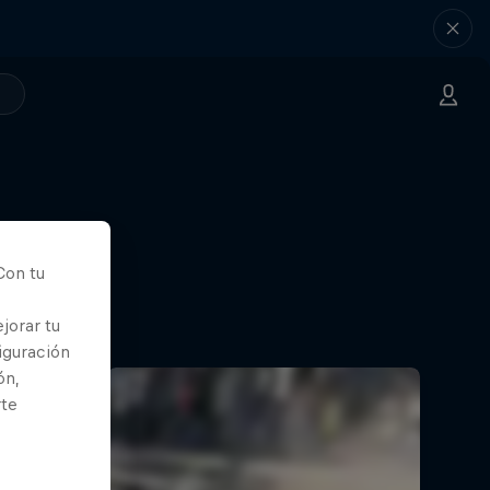
Con tu
jorar tu
iguración
ón,
rte