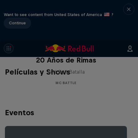
Want to see content from United States of America
?
Continue
Red Bull Batalla Nueva Historia:
20 Años de Rimas
Películas y Shows
Red Bull Batalla
MC BATTLE
Eventos