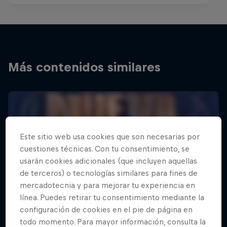
Más contenidos similares
Este sitio web usa cookies que son necesarias por
cuestiones técnicas. Con tu consentimiento, se
usarán cookies adicionales (que incluyen aquellas
de terceros) o tecnologías similares para fines de
mercadotecnia y para mejorar tu experiencia en
línea. Puedes retirar tu consentimiento mediante la
configuración de cookies en el pie de página en
todo momento. Para mayor información, consulta la