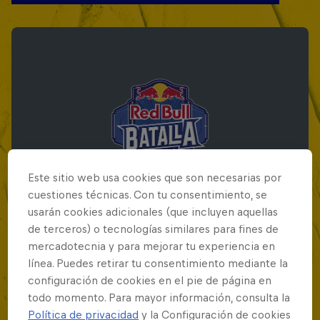
Este sitio web usa cookies que son necesarias por
cuestiones técnicas. Con tu consentimiento, se
usarán cookies adicionales (que incluyen aquellas
de terceros) o tecnologías similares para fines de
mercadotecnia y para mejorar tu experiencia en
Red Bull Batalla Final Torneo de Plazas
línea. Puedes retirar tu consentimiento mediante la
2026
configuración de cookies en el pie de página en
todo momento. Para mayor información, consulta la
19 Septiembre 2026
Política de privacidad
y la Configuración de cookies