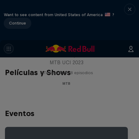
Want to see content from United States of America
?
Continue
Beyond the Line
Descubre más de la Copa del Mundo de
MTB UCI 2023
Películas y Shows
2 Temporadas · 8 episodios
MTB
Eventos