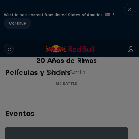
Want to see content from United States of America
?
Continue
Red Bull Batalla Nueva Historia:
20 Años de Rimas
Películas y Shows
Red Bull Batalla
MC BATTLE
Eventos