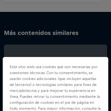
Más contenidos similares
Este sitio web usa cookies que son necesarias por
cuestiones técnicas. Con tu consentimiento, se
usarán cookies adicionales (que incluyen aquellas
de terceros) o tecnologías similares para fines de
mercadotecnia y para mejorar tu experiencia en
línea. Puedes retirar tu consentimiento mediante la
configuración de cookies en el pie de página en
todo momento. Para mayor información, consulta la