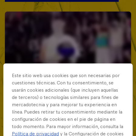
Este sitio web usa cookies que son necesarias por
cuestiones técnicas. Con tu consentimiento, se
usarán cookies adicionales (que incluyen aquellas
de terceros) o tecnologías similares para fines de
mercadotecnia y para mejorar tu experiencia en
línea. Puedes retirar tu consentimiento mediante la
configuración de cookies en el pie de página en
todo momento. Para mayor información, consulta la
Política de privacidad
y la Configuración de cookies