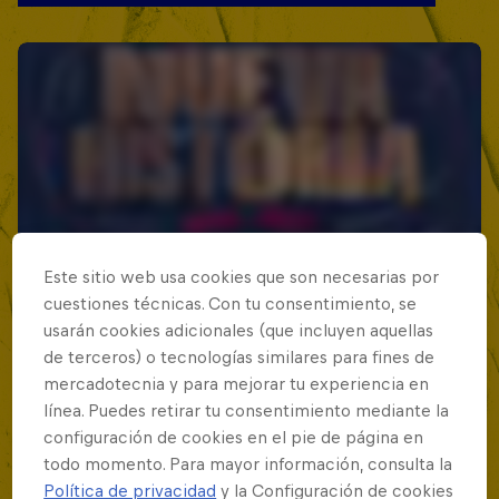
Este sitio web usa cookies que son necesarias por
cuestiones técnicas. Con tu consentimiento, se
usarán cookies adicionales (que incluyen aquellas
de terceros) o tecnologías similares para fines de
mercadotecnia y para mejorar tu experiencia en
línea. Puedes retirar tu consentimiento mediante la
configuración de cookies en el pie de página en
todo momento. Para mayor información, consulta la
Política de privacidad
y la Configuración de cookies