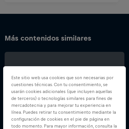
Más contenidos similares
Este sitio web usa cookies que son necesarias por
cuestiones técnicas. Con tu consentimiento, se
usarán cookies adicionales (que incluyen aquellas
de terceros) o tecnologías similares para fines de
mercadotecnia y para mejorar tu experiencia en
línea. Puedes retirar tu consentimiento mediante la
configuración de cookies en el pie de página en
todo momento. Para mayor información, consulta la