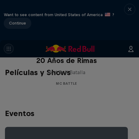
Want to see content from United States of America
?
Continue
Red Bull Batalla Nueva Historia:
20 Años de Rimas
Películas y Shows
Red Bull Batalla
MC BATTLE
Eventos