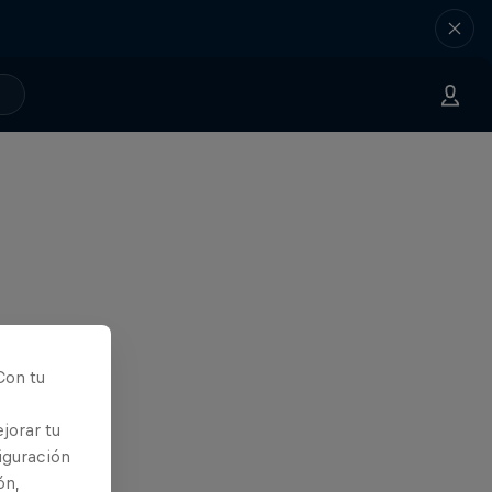
Con tu
jorar tu
iguración
ón,