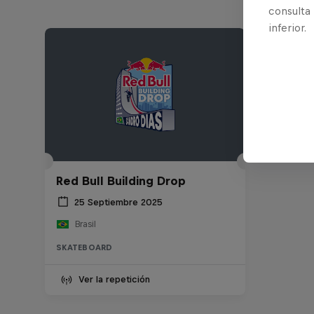
consulta
inferior.
Red Bull Building Drop
25 Septiembre 2025
Brasil
SKATEBOARD
Ver la repetición