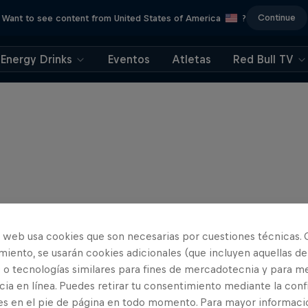
Continue
Want to see content from United States of America
?
Energy Drinks
Eventos
Atletas
Red Bull TV
o web usa cookies que son necesarias por cuestiones técnicas. 
iento, se usarán cookies adicionales (que incluyen aquellas de
 o tecnologías similares para fines de mercadotecnia y para me
ia en línea. Puedes retirar tu consentimiento mediante la conf
es en el pie de página en todo momento. Para mayor informaci