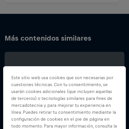
Más contenidos similares
Este sitio web usa cookies que son necesarias por
cuestiones técnicas. Con tu consentimiento, se
usarán cookies adicionales (que incluyen aquellas
de terceros) o tecnologías similares para fines de
mercadotecnia y para mejorar tu experiencia en
línea. Puedes retirar tu consentimiento mediante la
configuración de cookies en el pie de página en
todo momento. Para mayor información, consulta la