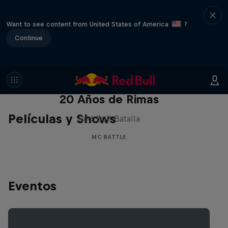
Want to see content from United States of America
?
Continue
Red Bull Batalla Nueva Historia:
20 Años de Rimas
Películas y Shows
Red Bull Batalla
MC BATTLE
Eventos