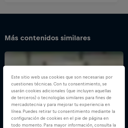
Más contenidos similares
Este sitio web usa cookies que son necesarias por
cuestiones técnicas. Con tu consentimiento, se
usarán cookies adicionales (que incluyen aquellas
de terceros) o tecnologías similares para fines de
mercadotecnia y para mejorar tu experiencia en
línea. Puedes retirar tu consentimiento mediante la
configuración de cookies en el pie de página en
todo momento. Para mayor información, consulta la