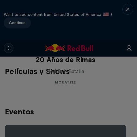
Want to see content from United States of America
?
Continue
Red Bull Batalla Nueva Historia:
20 Años de Rimas
Películas y Shows
Red Bull Batalla
MC BATTLE
Eventos