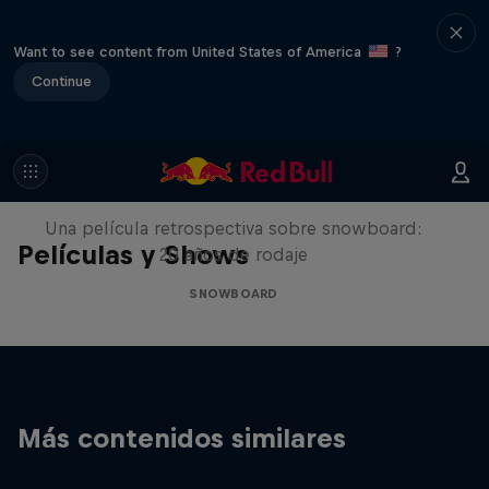
Want to see content from United States of America
?
Continue
Under Black Flag
Una película retrospectiva sobre snowboard:
Películas y Shows
20 años de rodaje
SNOWBOARD
Más contenidos similares