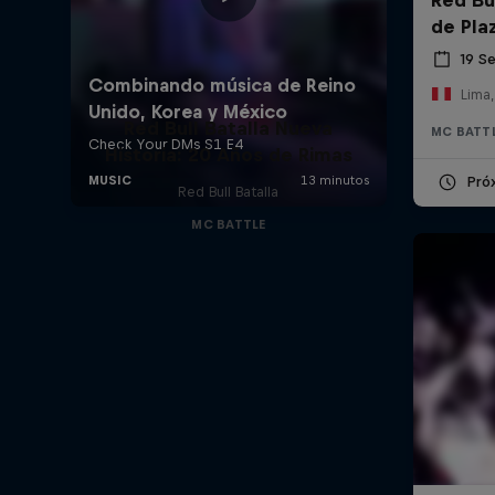
de Pla
19 S
Lima,
Red Bull Batalla Nueva
MC BATT
Historia: 20 Años de Rimas
Pró
Red Bull Batalla
MC BATTLE