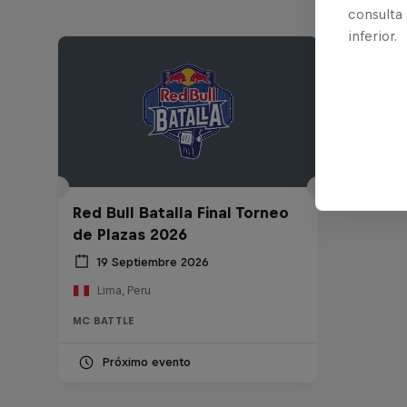
consulta
inferior.
Red Bull Batalla Final Torneo
de Plazas 2026
19 Septiembre 2026
Lima, Peru
MC BATTLE
Próximo evento