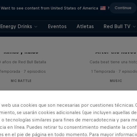
Continue
Want to see content from United States of America
?
Energy Drinks
Eventos
Atletas
Red Bull TV
Rimas y Ruido
After the Raves
 años de Red Bull Batalla
Cada beat tiene una histo
 Temporada · 7 episodios
1 Temporada · 7 episodi
MC BATTLE
MUSIC
o web usa cookies que son necesarias por cuestiones técnicas. 
iento, se usarán cookies adicionales (que incluyen aquellas de
 o tecnologías similares para fines de mercadotecnia y para me
ia en línea. Puedes retirar tu consentimiento mediante la conf
es en el pie de página en todo momento. Para mayor informaci