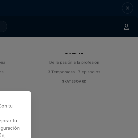
Until 18
ria
De la pasión a la profesión
os
3 Temporadas · 7 episodios
SKATEBOARD
Con tu
jorar tu
iguración
ón,