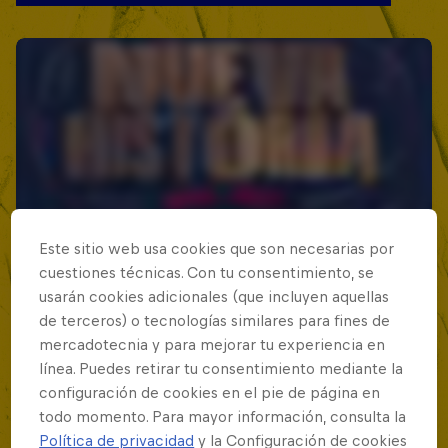
Este sitio web usa cookies que son necesarias por
cuestiones técnicas. Con tu consentimiento, se
usarán cookies adicionales (que incluyen aquellas
de terceros) o tecnologías similares para fines de
mercadotecnia y para mejorar tu experiencia en
línea. Puedes retirar tu consentimiento mediante la
configuración de cookies en el pie de página en
todo momento. Para mayor información, consulta la
Política de privacidad
y la Configuración de cookies