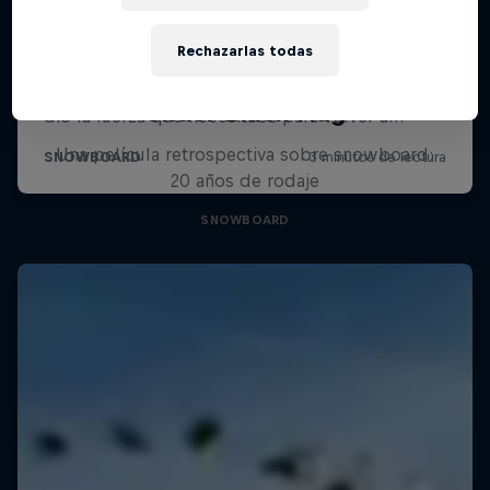
Rechazarlas todas
Under Black Flag
Una película retrospectiva sobre snowboard:
20 años de rodaje
SNOWBOARD