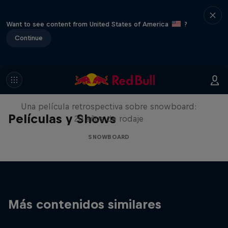
Want to see content from United States of America
?
Continue
Under Black Flag
Una película retrospectiva sobre snowboard:
Películas y Shows
20 años de rodaje
SNOWBOARD
Más contenidos similares