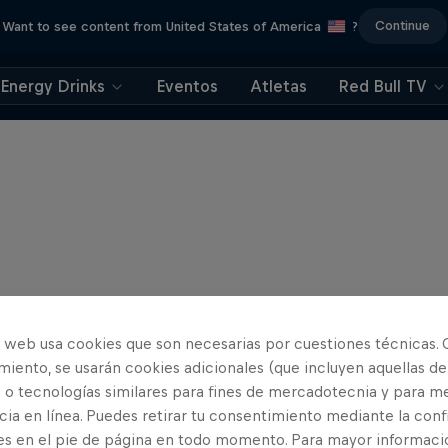
Continue
Want to see content from United States of America
?
Energy Drinks
Eventos
Atletas
Red Bull TV
o web usa cookies que son necesarias por cuestiones técnicas. 
iento, se usarán cookies adicionales (que incluyen aquellas de
 o tecnologías similares para fines de mercadotecnia y para me
ia en línea. Puedes retirar tu consentimiento mediante la conf
es en el pie de página en todo momento. Para mayor informaci