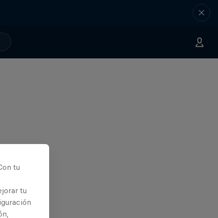
Con tu
jorar tu
iguración
ón,