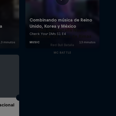
Red Bull Batalla Nueva
Historia: 20 Años de Rimas
Red Bull Batalla
MC BATTLE
acional