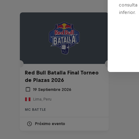
consulta
inferior.
Red Bull Batalla Final Torneo
de Plazas 2026
19 Septiembre 2026
Lima, Peru
MC BATTLE
Próximo evento