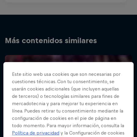
Más contenidos similares
Este sitio web usa cookies que son necesarias por
cuestiones técnicas. Con tu consentimiento, se
usarán cookies adicionales (que incluyen aquellas
de terceros) o tecnologías similares para fines de
mercadotecnia y para mejorar tu experiencia en
línea. Puedes retirar tu consentimiento mediante la
configuración de cookies en el pie de página en
todo momento. Para mayor información, consulta la
Política de privacidad
y la Configuración de cookies