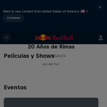
Want to see content from United States of America
?
Continue
Red Bull Batalla Nueva Historia:
20 Años de Rimas
Películas y Shows
Red Bull Batalla
MC BATTLE
Eventos