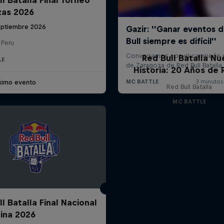
zas 2026
eptiembre 2026
 Peru
Red Bull Batalla Nu
LE
Historia: 20 Años de 
ximo evento
Red Bull Batalla
MC BATTLE
l Batalla Final Nacional
ina 2026