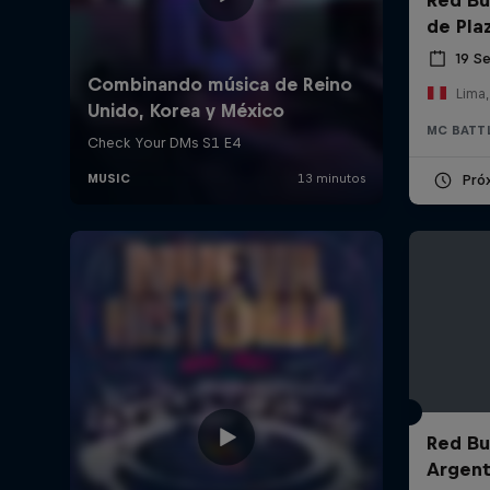
de Pla
19 S
Lima,
MC BATT
Pró
Red Bul
Argent