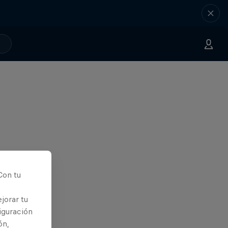
Con tu
jorar tu
iguración
ón,