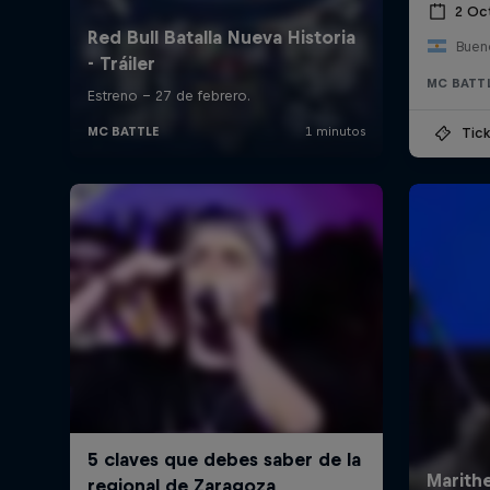
2 Oc
Bueno
MC BATT
Tick