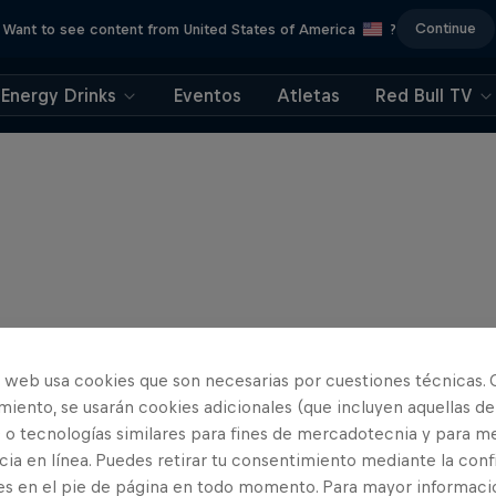
Continue
Want to see content from United States of America
?
Energy Drinks
Eventos
Atletas
Red Bull TV
o web usa cookies que son necesarias por cuestiones técnicas. 
iento, se usarán cookies adicionales (que incluyen aquellas de
 o tecnologías similares para fines de mercadotecnia y para me
ia en línea. Puedes retirar tu consentimiento mediante la conf
es en el pie de página en todo momento. Para mayor informaci