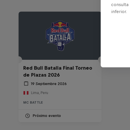
consulta
inferior.
Red Bull Batalla Final Torneo
de Plazas 2026
19 Septiembre 2026
Lima, Peru
MC BATTLE
Próximo evento