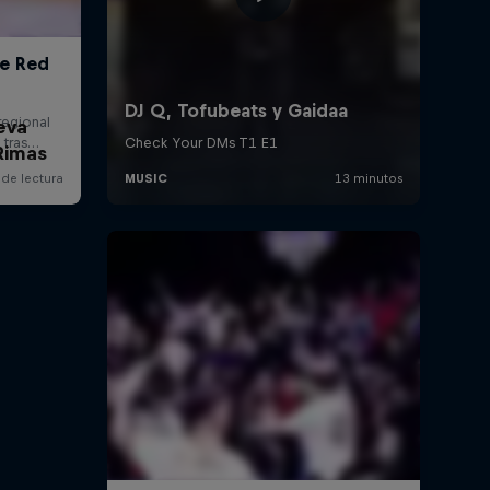
eva
Rimas