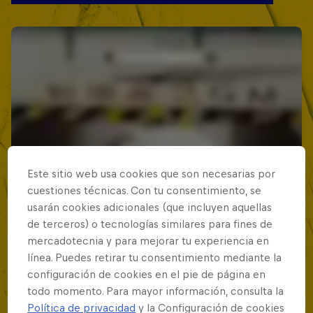
Este sitio web usa cookies que son necesarias por
cuestiones técnicas. Con tu consentimiento, se
usarán cookies adicionales (que incluyen aquellas
de terceros) o tecnologías similares para fines de
mercadotecnia y para mejorar tu experiencia en
línea. Puedes retirar tu consentimiento mediante la
configuración de cookies en el pie de página en
todo momento. Para mayor información, consulta la
Política de privacidad
y la Configuración de cookies