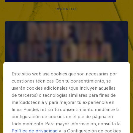
MC BATTLE
Este sitio web usa cookies que son necesarias por
cuestiones técnicas. Con tu consentimiento, se
usarán cookies adicionales (que incluyen aquellas
de terceros) o tecnologías similares para fines de
mercadotecnia y para mejorar tu experiencia en
línea. Puedes retirar tu consentimiento mediante la
configuración de cookies en el pie de página en
todo momento. Para mayor información, consulta la
Política de privacidad
y la Configuración de cookies