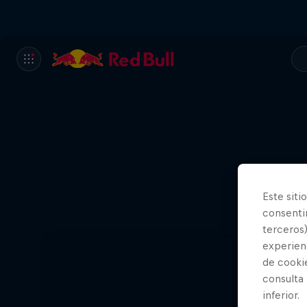
Este siti
consentim
terceros)
experienc
de cooki
consulta
inferior.