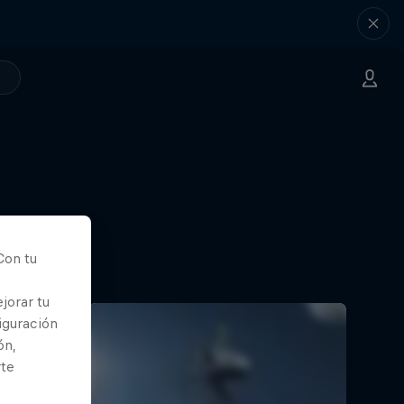
Con tu
jorar tu
iguración
ón,
rte