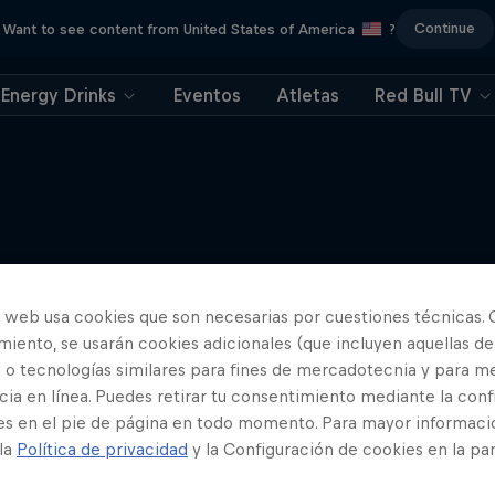
Continue
Want to see content from United States of America
?
Energy Drinks
Eventos
Atletas
Red Bull TV
Más contenidos similares
o web usa cookies que son necesarias por cuestiones técnicas. 
iento, se usarán cookies adicionales (que incluyen aquellas de
 o tecnologías similares para fines de mercadotecnia y para me
ia en línea. Puedes retirar tu consentimiento mediante la conf
es en el pie de página en todo momento. Para mayor informaci
 la
Política de privacidad
y la Configuración de cookies en la pa