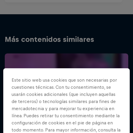
Más contenidos similares
Este sitio web usa cookies que son necesarias por
cuestiones técnicas. Con tu consentimiento, se
usarán cookies adicionales (que incluyen aquellas
de terceros) o tecnologías similares para fines de
mercadotecnia y para mejorar tu experiencia en
línea. Puedes retirar tu consentimiento mediante la
configuración de cookies en el pie de página en
todo momento. Para mayor información, consulta la