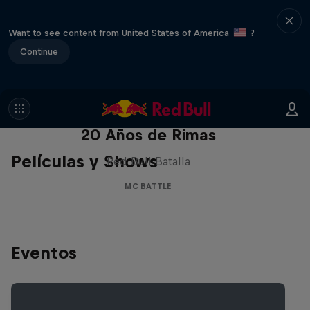
Want to see content from United States of America
?
Continue
Red Bull Batalla Nueva Historia:
20 Años de Rimas
Películas y Shows
Red Bull Batalla
MC BATTLE
Eventos