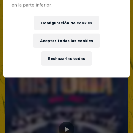
Lima, Peru
en la parte inferior.
Red Bull Batalla Nueva Historia:
MC BATTLE
20 Años de Rimas
Configuración de cookies
Próximo evento
Red Bull Batalla
MC BATTLE
Aceptar todas las cookies
Rechazarlas todas