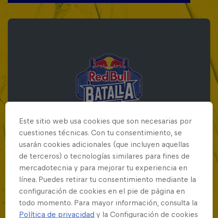
Este sitio web usa cookies que son necesarias por
cuestiones técnicas. Con tu consentimiento, se
usarán cookies adicionales (que incluyen aquellas
de terceros) o tecnologías similares para fines de
mercadotecnia y para mejorar tu experiencia en
Red Bull Batalla Final Torneo de Plazas
línea. Puedes retirar tu consentimiento mediante la
2026
configuración de cookies en el pie de página en
todo momento. Para mayor información, consulta la
19 Septiembre 2026
Política de privacidad
y la Configuración de cookies